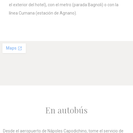
el exterior del hotel), con el metro (parada Bagnoli) o con la
línea Cumana (estación de Agnano).
Datos de usuario publicitarios
Proporcionar su consentimiento para el envío de datos del
usuario relacionados con publicidad a Google.
Anuncios personalizados
Proporcionar consentimiento a terceros para publicidad
personalizada.
Confirmar selección
Menos detalles
En autobús
Desde el aeropuerto de Nápoles Capodichino, tome el servicio de