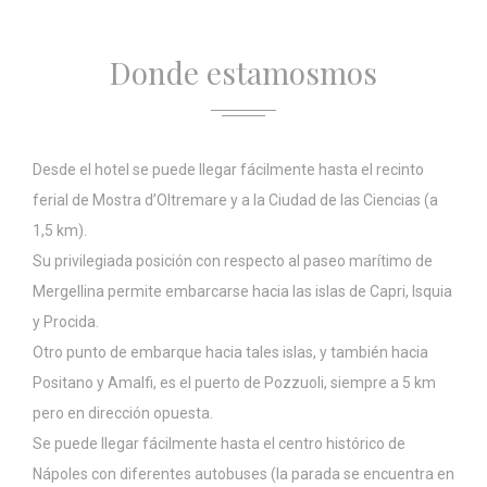
información del usuario sobre la ruta de navegación con el
objetivo final de analizar las estadísticas de forma
agregada para mejorar el sitio web
Donde estamosmos
Nombre
Proveedor
Propósito
Duración
_ga_NX7RYZ8PB6
Google
Google Analytics
2 años
Analytics
allows user tracking
to enhance the
website
Desde el hotel se puede llegar fácilmente hasta el recinto
performance and
experience
ferial de Mostra d’Oltremare y a la Ciudad de las Ciencias (a
_ga
Google
Google Analytics
2 años
1,5 km).
Analytics
allows user tracking
to enhance the
Su privilegiada posición con respecto al paseo marítimo de
website
Mergellina permite embarcarse hacia las islas de Capri, Isquia
performance and
experience
y Procida.
Otro punto de embarque hacia tales islas, y también hacia
Positano y Amalfi, es el puerto de Pozzuoli, siempre a 5 km
Marketing y anuncios
pero en dirección opuesta.
Las cookies de marketing serán utilizadas principalmente
Se puede llegar fácilmente hasta el centro histórico de
por terceros para crear un perfil de usuario para rastrear su
comportamiento y hábitos en la web con fines de
Nápoles con diferentes autobuses (la parada se encuentra en
marketing.