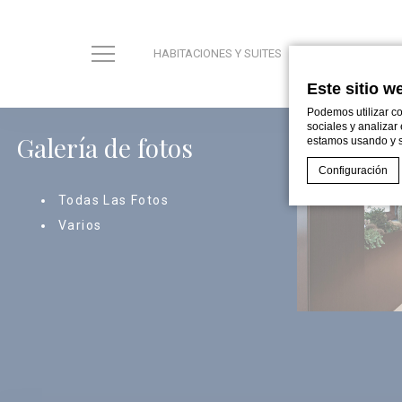
HABITACIONES Y SUITES
RESTAURANTE
Este sitio w
Podemos utilizar co
sociales y analizar
Galería de fotos
estamos usando y s
Configuración
Todas Las Fotos
Varios
Declaración de co
¿Qué son l
Las cookies son
del usuario. Ac
Política de coo
Nece
Las cookies nec