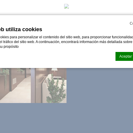
CONGRESOS
C
eb utiliza cookies
okies para personalizar el contenido del sitio web, para proporcionar funcionalid
 el tráfico del sitio web. A continuación, encontrará información más detallada sobr
u propósito
Aceptar 
okies de
d-edge Macaron CMP
. Última actualización:% lastupdate%.
as cookies?
 pequeños fragmentos de información textual que utiliza el sitio web para mejorar 
epte todas las cookies o elija qué categorías desea permitir.
kies
sario
esarias permiten que el sitio web se comporte correctamente habilitando funciona