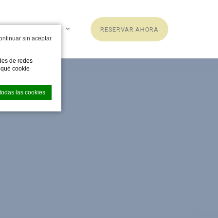
ESPAÑOL
RESERVAR AHORA
ontinuar sin aceptar
ades de redes
e qué cookie
todas las cookies
la experiencia
lidades básicas